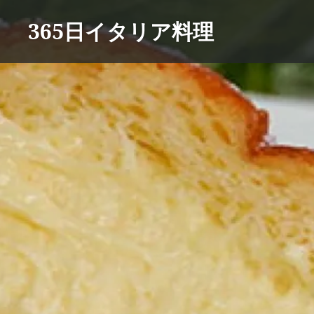
コ
365日イタリア料理
ン
テ
ン
ツ
へ
ス
キ
ッ
プ