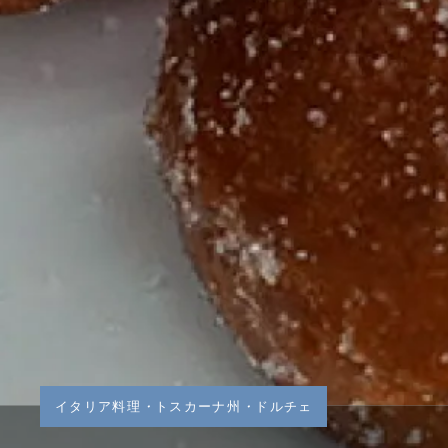
イタリア料理
・
トスカーナ州
・
ドルチェ