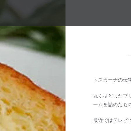
トスカーナの伝
丸く型どったブ
ームを詰めたも
最近ではテレビ