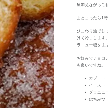
量加えながらこ
まとまったら1
ひまわり油でし
けて冷まします
ラニュー糖をま
お好みでチョコ
も良いですね。
カプート
イースト
グラニュ
はちみつ