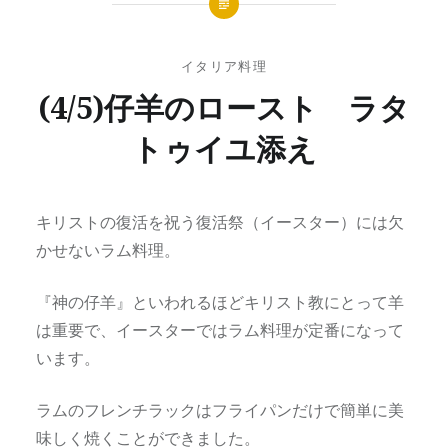
イタリア料理
(4/5)仔羊のロースト ラタ
トゥイユ添え
投
投
2022
稿
稿
年
キリストの復活を祝う復活祭（イースター）には欠
者:
日:
4
かせないラム料理。
365ITALIA
月
5
『神の仔羊』といわれるほどキリスト教にとって羊
日
は重要で、イースターではラム料理が定番になって
います。
ラムのフレンチラックはフライパンだけで簡単に美
味しく焼くことができました。