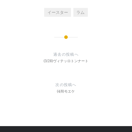
イースター
ラム
投
稿
過去の投稿へ
ナ
(3/28)ヴィテッロトンナート
ビ
ゲ
次の投稿へ
ー
(4/8)モエケ
シ
ョ
ン