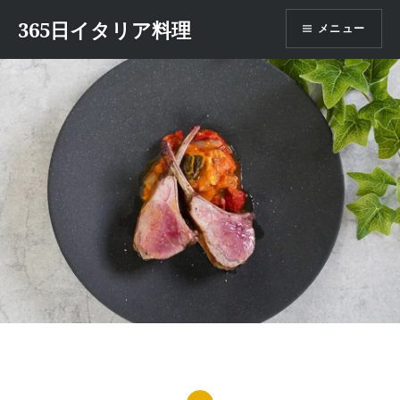
コ
365日イタリア料理
メニュー
ン
テ
ン
ツ
へ
ス
キ
ッ
プ