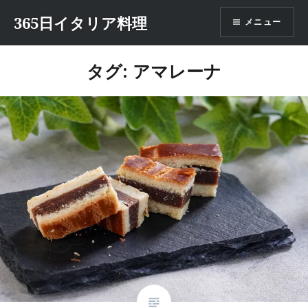
コ
365日イタリア料理
メニュー
ン
テ
ン
タグ:
アマレーナ
ツ
へ
ス
キ
ッ
プ