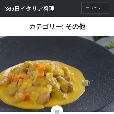
コ
365日イタリア料理
メニュー
ン
テ
ン
カテゴリー:
その他
ツ
へ
ス
キ
ッ
プ